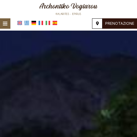
≡
PRENOTAZIONE
HOME
POSIZIONE
ALLOGGIO
STRUTTURE
GALLERIA FOTOGRAFICA
RICHIESTA
CONTATTI