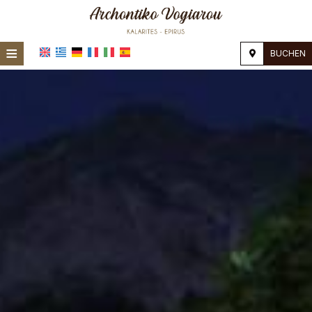
≡
BUCHEN
STARTSEITE
STANDORT
UNTERKUNFT
EINRICHTUNGEN
FOTOGALERIE
NACHFRAGE
KONTAKT