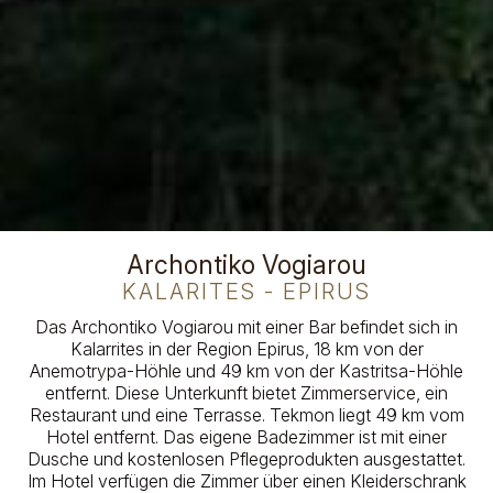
Archontiko Vogiarou
KALARITES - EPIRUS
Das Archontiko Vogiarou mit einer Bar befindet sich in
Kalarrites in der Region Epirus, 18 km von der
Anemotrypa-Höhle und 49 km von der Kastritsa-Höhle
entfernt. Diese Unterkunft bietet Zimmerservice, ein
Restaurant und eine Terrasse. Tekmon liegt 49 km vom
Hotel entfernt. Das eigene Badezimmer ist mit einer
Dusche und kostenlosen Pflegeprodukten ausgestattet.
Im Hotel verfügen die Zimmer über einen Kleiderschrank