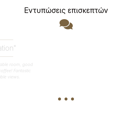
Εντυπώσεις επισκεπτών
"Great location"
Lovely clean and comfortable room, good
breakfast and plenty of coffee! Fantastic
...
location and incredible views.