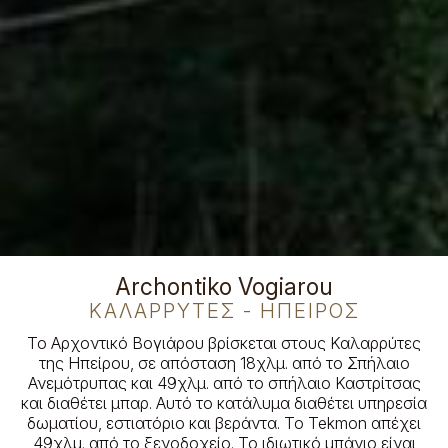
Archontiko Vogiarou
ΚΑΛΑΡΡΎΤΕΣ - ΉΠΕΙΡΟΣ
Το Αρχοντικό Βογιάρου βρίσκεται στους Καλαρρύτες
της Ηπείρου, σε απόσταση 18χλμ. από το Σπήλαιο
Ανεμότρυπας και 49χλμ. από το σπήλαιο Καστρίτσας
και διαθέτει μπαρ. Αυτό το κατάλυμα διαθέτει υπηρεσία
δωματίου, εστιατόριο και βεράντα. Το Tekmon απέχει
49χλμ. από το ξενοδοχείο. Το ιδιωτικό μπάνιο είναι